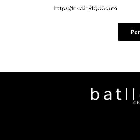
https://lnkd.in/dQUGqut4
Pa
© b