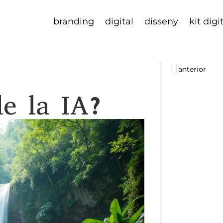
branding
digital
disseny
kit digi
anterior
le la IA?