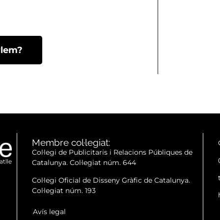
rlem?
Membre col·legiat:
Col·legi de Publicitaris i Relacions Públiques de
atlle
Catalunya. Col·legiat núm. 644
Col·legi Oficial de Disseny Gràfic de Catalunya.
Col·legiat núm. 193
Avís legal