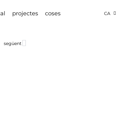
tal
projectes
coses
CA
següent