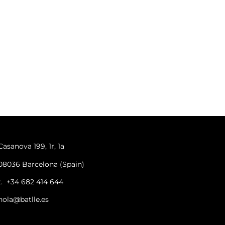
Casanova 199, 1r, 1a
08036 Barcelona (Spain)
t.
+34 682 414 644
hola@batlle.es